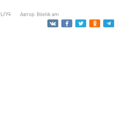
ԲԼՈԳ
Автор:
Biletik.am