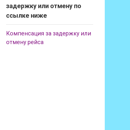
задержку или отмену по
ссылке ниже
Компенсация за задержку или
отмену рейса