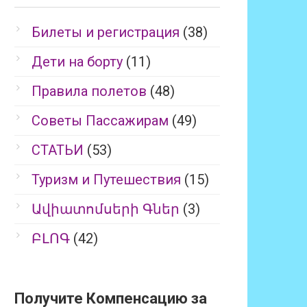
Билеты и регистрация
(38)
Дети на борту
(11)
Правила полетов
(48)
Советы Пассажирам
(49)
СТАТЬИ
(53)
Туризм и Путешествия
(15)
Ավիատոմսերի Գներ
(3)
ԲԼՈԳ
(42)
Получите Компенсацию за