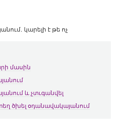
արի մասին
յանում
յանում և չտւգանվել
րտեղ ծխել օդանավակայանում